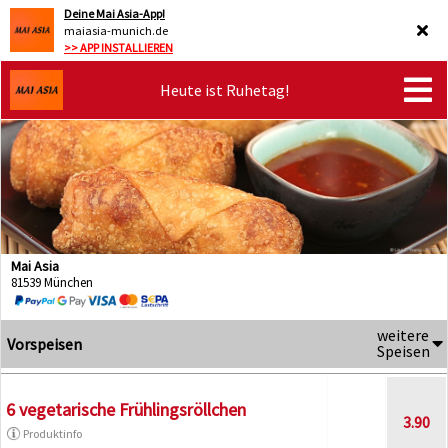
Deine Mai Asia-App!
maiasia-munich.de
>> APP INSTALLIEREN
Heute ist Ruhetag!
Mai Asia
81539 München
weitere
Vorspeisen
Speisen
6 vegetarische Frühlingsröllchen
3.90
Produktinfo