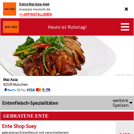
Deine Mai Asia-App!
maiasia-munich.de
>> APP INSTALLIEREN
Heute ist Ruhetag!
Mai Asia
81539 München
weitere
Entenfleisch-Spezialitäten
Speisen
GEBRATENE ENTE
Ente Shop Suey
gebratenes Entenfleisch mit verschiedenem