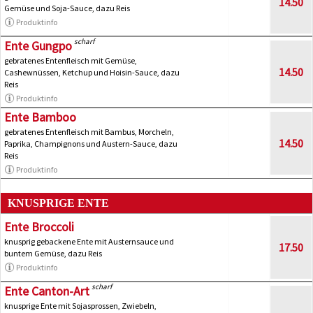
14.50
Gemüse und Soja-Sauce, dazu Reis
Produktinfo
scharf
Ente Gungpo
gebratenes Entenfleisch mit Gemüse,
14.50
Cashewnüssen, Ketchup und Hoisin-Sauce, dazu
Reis
Produktinfo
Ente Bamboo
gebratenes Entenfleisch mit Bambus, Morcheln,
14.50
Paprika, Champignons und Austern-Sauce, dazu
Reis
Produktinfo
KNUSPRIGE ENTE
Ente Broccoli
knusprig gebackene Ente mit Austernsauce und
17.50
buntem Gemüse, dazu Reis
Produktinfo
scharf
Ente Canton-Art
knusprige Ente mit Sojasprossen, Zwiebeln,